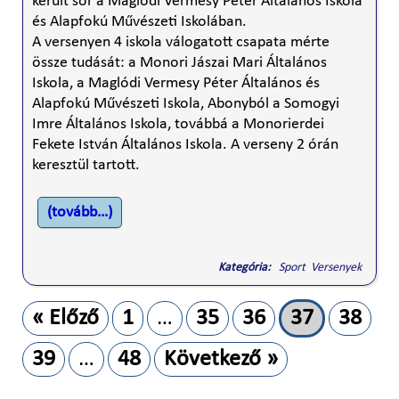
került sor a Maglódi Vermesy Péter Általános Iskola
és Alapfokú Művészeti Iskolában.
A versenyen 4 iskola válogatott csapata mérte
össze tudását: a Monori Jászai Mari Általános
Iskola, a Maglódi Vermesy Péter Általános és
Alapfokú Művészeti Iskola, Abonyból a Somogyi
Imre Általános Iskola, továbbá a Monorierdei
Fekete István Általános Iskola. A verseny 2 órán
keresztül tartott.
(tovább…)
Kategória:
Sport Versenyek
« Előző
1
…
35
36
37
38
39
…
48
Következő »