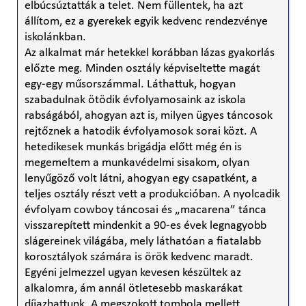
elbúcsúztatták a telet. Nem füllentek, ha azt
állítom, ez a gyerekek egyik kedvenc rendezvénye
iskolánkban.
Az alkalmat már hetekkel korábban lázas gyakorlás
előzte meg. Minden osztály képviseltette magát
egy-egy műsorszámmal. Láthattuk, hogyan
szabadulnak ötödik évfolyamosaink az iskola
rabságából, ahogyan azt is, milyen ügyes táncosok
rejtőznek a hatodik évfolyamosok sorai közt. A
hetedikesek munkás brigádja előtt még én is
megemeltem a munkavédelmi sisakom, olyan
lenyűgöző volt látni, ahogyan egy csapatként, a
teljes osztály részt vett a produkcióban. A nyolcadik
évfolyam cowboy táncosai és „macarena” tánca
visszarepített mindenkit a 90-es évek legnagyobb
slágereinek világába, mely láthatóan a fiatalabb
korosztályok számára is örök kedvenc maradt.
Egyéni jelmezzel ugyan kevesen készültek az
alkalomra, ám annál ötletesebb maskarákat
díjazhattunk. A megszokott tombola mellett