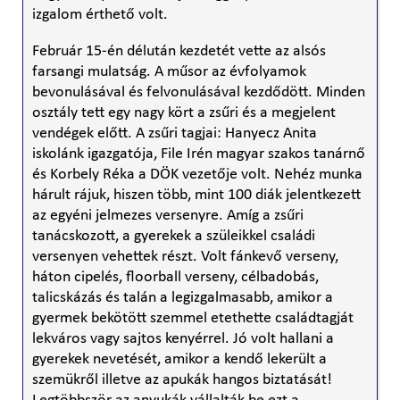
izgalom érthető volt.
Február 15-én délután kezdetét vette az alsós
farsangi mulatság. A műsor az évfolyamok
bevonulásával és felvonulásával kezdődött. Minden
osztály tett egy nagy kört a zsűri és a megjelent
vendégek előtt. A zsűri tagjai: Hanyecz Anita
iskolánk igazgatója, File Irén magyar szakos tanárnő
és Korbely Réka a DÖK vezetője volt. Nehéz munka
hárult rájuk, hiszen több, mint 100 diák jelentkezett
az egyéni jelmezes versenyre. Amíg a zsűri
tanácskozott, a gyerekek a szüleikkel családi
versenyen vehettek részt. Volt fánkevő verseny,
háton cipelés, floorball verseny, célbadobás,
talicskázás és talán a legizgalmasabb, amikor a
gyermek bekötött szemmel etethette családtagját
lekváros vagy sajtos kenyérrel. Jó volt hallani a
gyerekek nevetését, amikor a kendő lekerült a
szemükről illetve az apukák hangos biztatását!