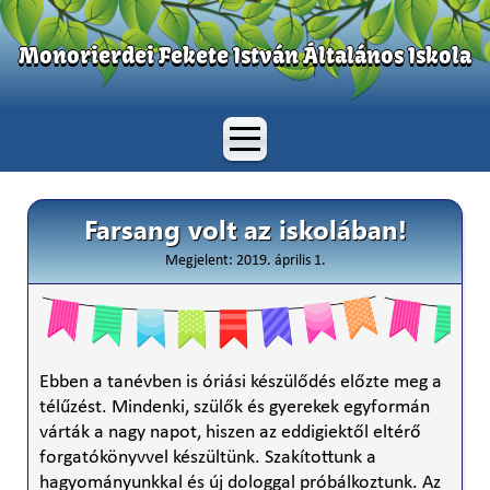
Monorierdei Fekete István Általános Iskola
Farsang volt az iskolában!
Megjelent: 2019. április 1.
Ebben a tanévben is óriási készülődés előzte meg a
télűzést. Mindenki, szülők és gyerekek egyformán
várták a nagy napot, hiszen az eddigiektől eltérő
forgatókönyvvel készültünk. Szakítottunk a
hagyományunkkal és új dologgal próbálkoztunk. Az