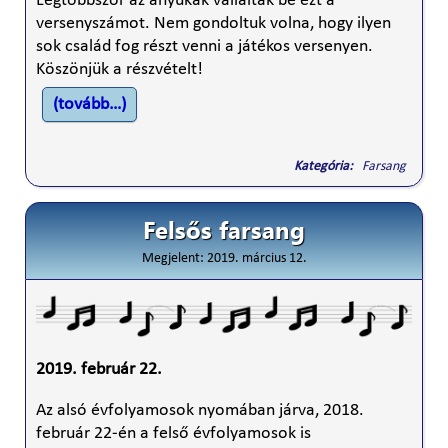
Legtöbbször az anyukák vállalták be ezt a
versenyszámot. Nem gondoltuk volna, hogy ilyen
sok család fog részt venni a játékos versenyen.
Köszönjük a részvételt!
(tovább…)
Kategória:
Farsang
Felsős farsang
Megjelent: 2019. március 12.
2019. február 22.
Az alsó évfolyamosok nyomában járva, 2018.
február 22-én a felső évfolyamosok is