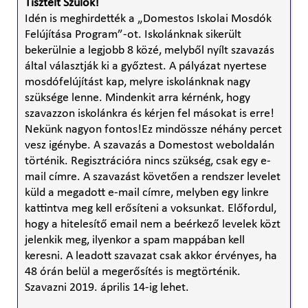
Tisztelt Szülők!
Idén is meghirdették a „Domestos Iskolai Mosdók
Felújítása Program”-ot. Iskolánknak sikerült
bekerülnie a legjobb 8 közé, melyből nyílt szavazás
által választják ki a győztest. A pályázat nyertese
mosdófelújítást kap, melyre iskolánknak nagy
szüksége lenne. Mindenkit arra kérnénk, hogy
szavazzon iskolánkra és kérjen fel másokat is erre!
Nekünk nagyon fontos!Ez mindössze néhány percet
vesz igénybe. A szavazás a Domestost weboldalán
történik. Regisztrációra nincs szükség, csak egy e-
mail címre. A szavazást követően a rendszer levelet
küld a megadott e-mail címre, melyben egy linkre
kattintva meg kell erősíteni a voksunkat. Előfordul,
hogy a hitelesítő email nem a beérkező levelek közt
jelenkik meg, ilyenkor a spam mappában kell
keresni. A leadott szavazat csak akkor érvényes, ha
48 órán belül a megerősítés is megtörténik.
Szavazni 2019. április 14-ig lehet.