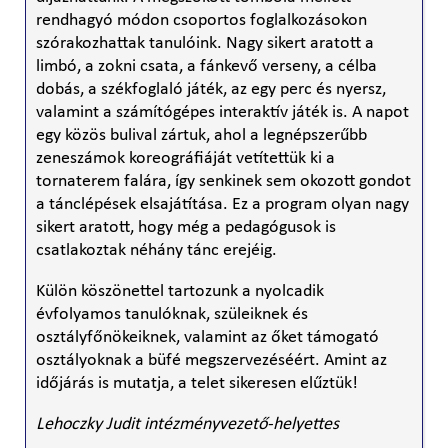
rendhagyó módon csoportos foglalkozásokon
szórakozhattak tanulóink. Nagy sikert aratott a
limbó, a zokni csata, a fánkevő verseny, a célba
dobás, a székfoglaló játék, az egy perc és nyersz,
valamint a számítógépes interaktív játék is. A napot
egy közös bulival zártuk, ahol a legnépszerűbb
zeneszámok koreográfiáját vetítettük ki a
tornaterem falára, így senkinek sem okozott gondot
a tánclépések elsajátítása. Ez a program olyan nagy
sikert aratott, hogy még a pedagógusok is
csatlakoztak néhány tánc erejéig.
Külön köszönettel tartozunk a nyolcadik
évfolyamos tanulóknak, szüleiknek és
osztályfőnökeiknek, valamint az őket támogató
osztályoknak a büfé megszervezéséért. Amint az
időjárás is mutatja, a telet sikeresen elűztük!
Lehoczky Judit intézményvezető-helyettes