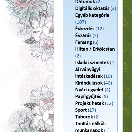
Dátumok
(2)
Digitális oktatás
(3)
Egyéb kategória
(107)
Évkezdés
(12)
Évzárás
(2)
Farsang
(6)
Hittan / Erkölcstan
(2)
Iskolai szünetek
(4)
Járványügyi
intézkedések
(10)
Kirándulások
(40)
Nyári ügyelet
(4)
Papírgyűjtés
(8)
Projekt hetek
(12)
Sport
(17)
Táborok
(2)
Tanítás nélküli
munkanapok
(1)