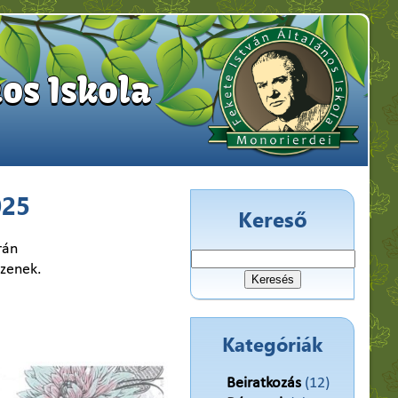
os Iskola
025
Kereső
rán
Keresés:
zzenek.
Kategóriák
Beiratkozás
(12)