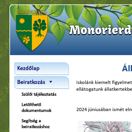
Monorierde
Ál
Kezdőlap
Beiratkozás
Iskolánk kiemelt figyelmet
ellátogatunk állatkertekb
Szülői tájékoztatás
Letölthető
2024 júniusában ismét el
dokumentumok
Segítség a
beiratkozáshoz