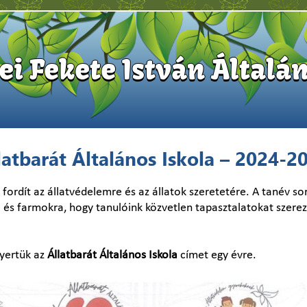
i Fekete István Általán
latbarát Általános Iskola – 2024-2
 fordít az állatvédelemre és az állatok szeretetére. A tanév so
e és farmokra, hogy tanulóink közvetlen tapasztalatokat szere
nyertük az
Állatbarát Általános Iskola
címet egy évre.