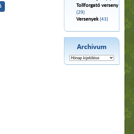
Tollforgató verseny
ó
(29)
Versenyek
(43)
Archívum
Archívum