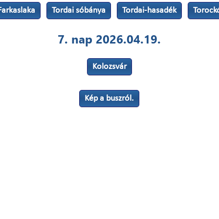
Farkaslaka
Tordai sóbánya
Tordai-hasadék
Torock
7. nap 2026.04.19.
Kolozsvár
Kép a buszról.