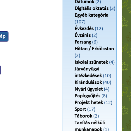
Dátumok
(2)
Digitális oktatás
(3)
Egyéb kategória
(107)
Évkezdés
(12)
Évzárás
(2)
láp
Farsang
(6)
Hittan / Erkölcstan
(2)
Iskolai szünetek
(4)
Járványügyi
intézkedések
(10)
Kirándulások
(40)
Nyári ügyelet
(4)
Papírgyűjtés
(8)
Projekt hetek
(12)
Sport
(17)
Táborok
(2)
Tanítás nélküli
munkanapok
(1)