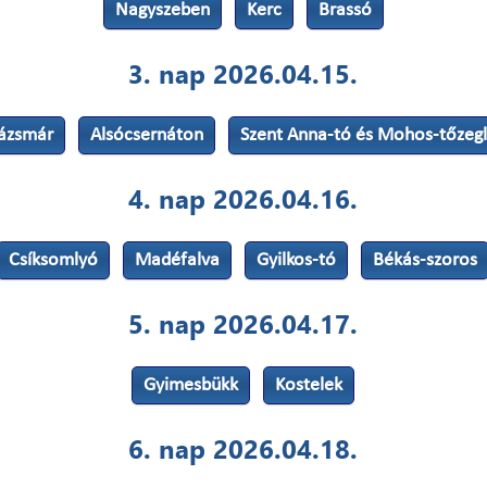
Nagyszeben
Kerc
Brassó
3. nap 2026.04.15.
ázsmár
Alsócsernáton
Szent Anna-tó és Mohos-tőzeg
4. nap 2026.04.16.
Csíksomlyó
Madéfalva
Gyilkos-tó
Békás-szoros
5. nap 2026.04.17.
Gyimesbükk
Kostelek
6. nap 2026.04.18.