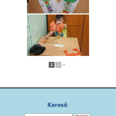
1
2
►
Kereső
Keresés: