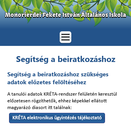
Monorierdei Fekete István Általános Iskola
Segítség a beiratkozáshoz
Segítség a beiratkozáshoz szükséges
adatok előzetes felöltéséhez
A tanulói adatok KRÉTA-rendszer felületén keresztül
előzetesen rögzíthetők, ehhez képekkel ellátott
magyarázó diasort itt találnak:
KRÉTA elektronikus ügyintézés tájékoztató