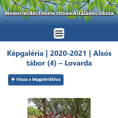
Monorierdei Fekete István Általános Iskola
Képgaléria | 2020-2021 | Alsós
tábor (4) – Lovarda
🡸 Vissza a képgalériákhoz