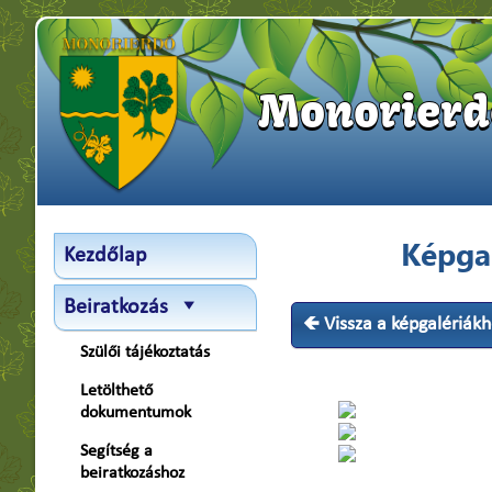
Monorierde
Képgal
Kezdőlap
Beiratkozás
🡸 Vissza a képgalériák
Szülői tájékoztatás
Letölthető
dokumentumok
Segítség a
beiratkozáshoz