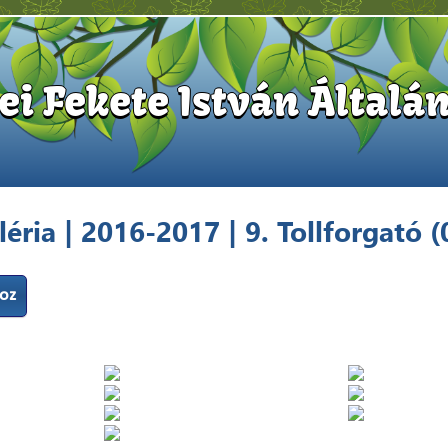
i Fekete István Általán
éria | 2016-2017 | 9. Tollforgató (
hoz