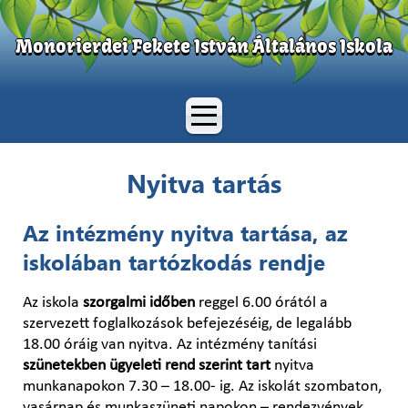
Monorierdei Fekete István Általános Iskola
Nyitva tartás
Az intézmény nyitva tartása, az
iskolában tartózkodás rendje
Az iskola
szorgalmi időben
reggel 6.00 órától a
szervezett foglalkozások befejezéséig, de legalább
18.00 óráig van nyitva. Az intézmény tanítási
szünetekben ügyeleti rend szerint tart
nyitva
munkanapokon 7.30 – 18.00- ig. Az iskolát szombaton,
vasárnap és munkaszüneti napokon – rendezvények