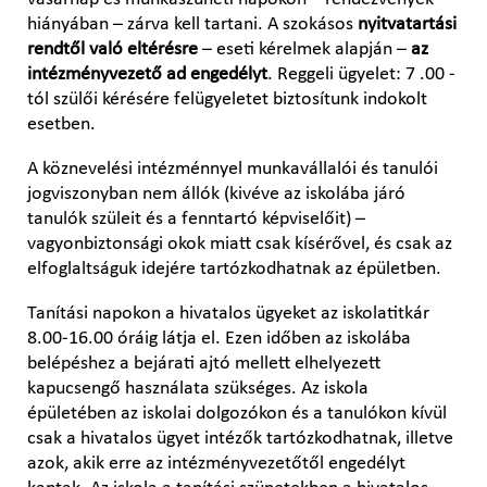
hiányában – zárva kell tartani. A szokásos
nyitvatartási
rendtől való eltérésre
– eseti kérelmek alapján –
az
intézményvezető ad engedélyt
. Reggeli ügyelet: 7 .00 -
tól szülői kérésére felügyeletet biztosítunk indokolt
esetben.
A köznevelési intézménnyel munkavállalói és tanulói
jogviszonyban nem állók (kivéve az iskolába járó
tanulók szüleit és a fenntartó képviselőit) –
vagyonbiztonsági okok miatt csak kísérővel, és csak az
elfoglaltságuk idejére tartózkodhatnak az épületben.
Tanítási napokon a hivatalos ügyeket az iskolatitkár
8.00-16.00 óráig látja el. Ezen időben az iskolába
belépéshez a bejárati ajtó mellett elhelyezett
kapucsengő használata szükséges. Az iskola
épületében az iskolai dolgozókon és a tanulókon kívül
csak a hivatalos ügyet intézők tartózkodhatnak, illetve
azok, akik erre az intézményvezetőtől engedélyt