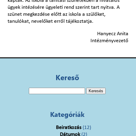
kaptak. Az iskola a tanítási szünetekben a hivatalos
ügyek intézésére ügyeleti rend szerint tart nyitva. A
szünet megkezdése előtt az iskola a szülőket,
tanulókat, nevelőket erről tájékoztatja.
Hanyecz Anita
Intézményvezető
Kereső
Keresés:
Kategóriák
Beiratkozás
(12)
Dátumok
(2)