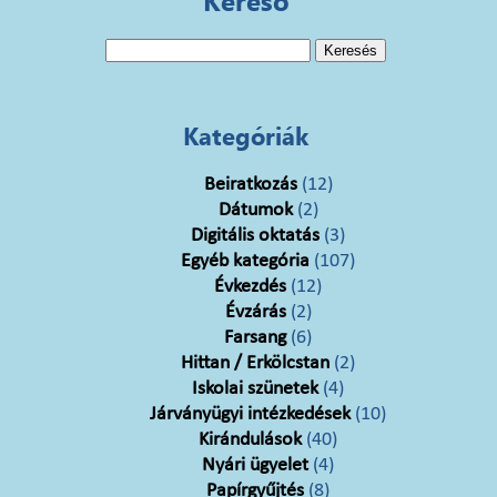
Kereső
Keresés:
Kategóriák
Beiratkozás
(12)
Dátumok
(2)
Digitális oktatás
(3)
Egyéb kategória
(107)
Évkezdés
(12)
Évzárás
(2)
Farsang
(6)
Hittan / Erkölcstan
(2)
Iskolai szünetek
(4)
Járványügyi intézkedések
(10)
Kirándulások
(40)
Nyári ügyelet
(4)
Papírgyűjtés
(8)