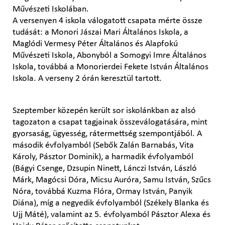
Művészeti Iskolában.
A versenyen 4 iskola válogatott csapata mérte össze
tudását: a Monori Jászai Mari Általános Iskola, a
Maglódi Vermesy Péter Általános és Alapfokú
Művészeti Iskola, Abonyból a Somogyi Imre Általános
Iskola, továbbá a Monorierdei Fekete István Általános
Iskola. A verseny 2 órán keresztül tartott.
Szeptember közepén került sor iskolánkban az alsó
tagozaton a csapat tagjainak összeválogatására, mint
gyorsaság, ügyesség, rátermettség szempontjából. A
második évfolyamból (Sebők Zalán Barnabás, Vita
Károly, Pásztor Dominik), a harmadik évfolyamból
(Bágyi Csenge, Dzsupin Ninett, Lánczi István, László
Márk, Magócsi Dóra, Micsu Auróra, Samu István, Szűcs
Nóra, továbbá Kuzma Flóra, Ormay István, Panyik
Diána), míg a negyedik évfolyamból (Székely Blanka és
Ujj Máté), valamint az 5. évfolyamból Pásztor Alexa és