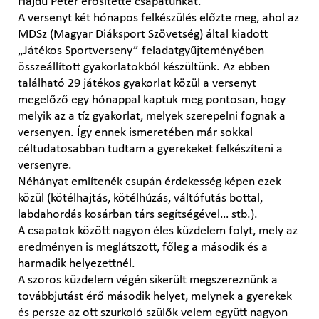
Hajdu Péter erősítette csapatunkat.
A versenyt két hónapos felkészülés előzte meg, ahol az
MDSz (Magyar Diáksport Szövetség) által kiadott
„Játékos Sportverseny” feladatgyűjteményében
összeállított gyakorlatokból készültünk. Az ebben
található 29 játékos gyakorlat közül a versenyt
megelőző egy hónappal kaptuk meg pontosan, hogy
melyik az a tíz gyakorlat, melyek szerepelni fognak a
versenyen. Így ennek ismeretében már sokkal
céltudatosabban tudtam a gyerekeket felkészíteni a
versenyre.
Néhányat említenék csupán érdekesség képen ezek
közül (kötélhajtás, kötélhúzás, váltófutás bottal,
labdahordás kosárban társ segítségével… stb.).
A csapatok között nagyon éles küzdelem folyt, mely az
eredményen is meglátszott, főleg a második és a
harmadik helyezettnél.
A szoros küzdelem végén sikerült megszereznünk a
továbbjutást érő második helyet, melynek a gyerekek
és persze az ott szurkoló szülők velem együtt nagyon