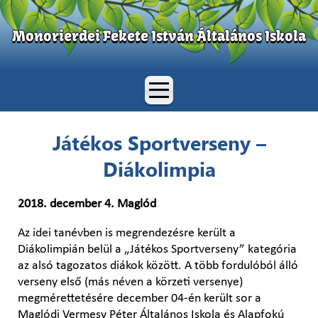
Monorierdei Fekete István Általános Iskola
Játékos Sportverseny –
Diákolimpia
2018. december 4. Maglód
Az idei tanévben is megrendezésre került a
Diákolimpián belül a „Játékos Sportverseny” kategória
az alsó tagozatos diákok között. A több fordulóból álló
verseny első (más néven a körzeti versenye)
megmérettetésére december 04-én került sor a
Maglódi Vermesy Péter Általános Iskola és Alapfokú