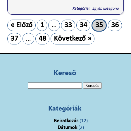
Kategória:
Egyéb kategória
« Előző
1
…
33
34
35
36
37
…
48
Következő »
Kereső
Keresés:
Kategóriák
Beiratkozás
(12)
Dátumok
(2)