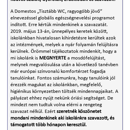
A Domestos „Tisztább WC, ragyogóbb jövő”
elnevezéssel globális egészségnevelési programot
indított. Erre kértük mindenkinek a szavazatát.
2019. május 13-án, ünnepélyes keretek között,
iskolánkban hivatalosan kihirdetésre kerültek azok
az intézmények, melyek a nyár folyamán felújításra
kerülnek. Örömmel tájékoztatok mindenkit, hogy a
mi iskolánk is
MEGNYERTE
a mosdófelújítást,
melynek megvalósulása után a következő tanévben
már európai színvonalú komfortérzet fogadja
tanulóinkat. Fontos számunkra, hogy tanulóink jól
érezzék magukat az iskolánkban, megfelelő,
higiénikus környezetben töltsék mindennapjaikat. A
pályázat ehhez nyújt nekünk óriási segítséget. De
mindezt nem tudtuk volna elérni a rengeteg
szavazat nélkül. Ezért
szeretnék köszönetet
mondani mindenkinek aki iskolánkra szavazott, és
támogatott több hónapon keresztül.