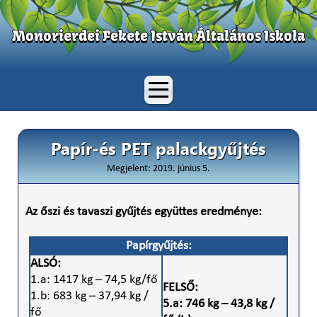
Monorierdei Fekete István Általános Iskola
Papír-és PET palackgyűjtés
Megjelent: 2019. június 5.
Az őszi és tavaszi gyűjtés együttes eredménye:
Papírgyűjtés:
ALSÓ:
1.a: 1417 kg – 74,5 kg/fő
FELSŐ:
1.b: 683 kg – 37,94 kg /
5.a: 746 kg – 43,8 kg /
fő