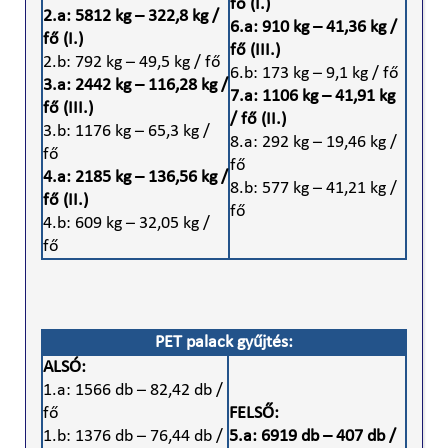
fő (I.)
2.a: 5812 kg – 322,8 kg /
6.a: 910 kg – 41,36 kg /
fő (I.)
fő (III.)
2.b: 792 kg – 49,5 kg / fő
6.b: 173 kg – 9,1 kg / fő
3.a: 2442 kg – 116,28 kg /
7.a: 1106 kg – 41,91 kg
fő (III.)
/ fő (II.)
3.b: 1176 kg – 65,3 kg /
8.a: 292 kg – 19,46 kg /
fő
fő
4.a: 2185 kg – 136,56 kg /
8.b: 577 kg – 41,21 kg /
fő (II.)
fő
4.b: 609 kg – 32,05 kg /
fő
PET palack gyűjtés:
ALSÓ:
1.a: 1566 db – 82,42 db /
fő
FELSŐ:
1.b: 1376 db – 76,44 db /
5.a: 6919 db – 407 db /