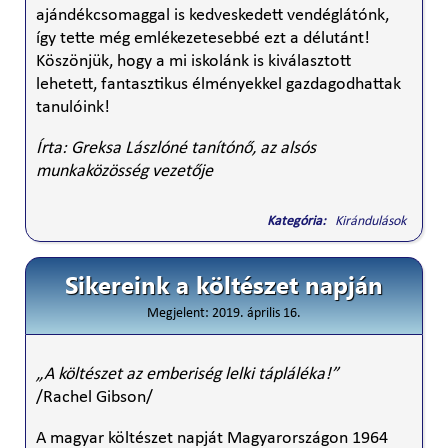
ajándékcsomaggal is kedveskedett vendéglátónk,
így tette még emlékezetesebbé ezt a délutánt!
Köszönjük, hogy a mi iskolánk is kiválasztott
lehetett, fantasztikus élményekkel gazdagodhattak
tanulóink!
Írta: Greksa Lászlóné tanítónő, az alsós
munkaközösség vezetője
Kategória:
Kirándulások
Sikereink a költészet napján
Megjelent: 2019. április 16.
„A költészet az emberiség lelki tápláléka!”
/Rachel Gibson/
A magyar költészet napját Magyarországon 1964