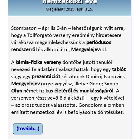
nemzetközi éve
Megjelent: 2019. április 15.
Szombaton – április 6-án – lehetőségünk nyílt arra,
hogy a Tollforgató verseny eredmény hirdetésére
várakozva megemlékezhessünk a
periódusos
rendszerről
és alkotójáról,
Mengyelejev
ről.
A
kémia-fizika verseny
döntőbe jutott tanulói
nevezési feladatként választhattak, hogy egy
tablót
vagy egy
prezentációt
készítenek Dimitrij Ivanovics
Mengyelejev
orosz vegyész, illetve Georg Simon
Ohm
német fizikus
életéről és munkásságáról
. A
versenyen részt vevő 6 diák közül – egy kivételével
– az orosz tudóst választotta. Gondolom a címben
említett nemzetközi év is befolyásolta döntésüket.
(tovább…)