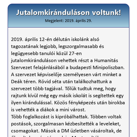
Jutalomkiránduláson voltunk!
Megjelent: 2019. április 29.
2019. április 12-én délután iskolánk alsó
tagozatának legjobb, legszorgalmasabb és
legügyesebb tanulói közül 27-en
jutalomkiránduláson vehettek részt a Humanitás
Szervezet felajánlásából a budapesti Minipoliszban.
A szervezet képviselője személyesen várt minket a
Deák téren. Rövid séta után találkozhattunk a
szervezet több tagjával. Tőlük tudtuk meg, hogy
rajtunk kívül még egy másik iskolát is segítettek egy
ilyen kirándulással. Közös fényképezés után birokba
is vehették a diákok a mini várost.
Több foglalkozást is kipróbálhattak. Többen voltak
postások, szorgalmasan kézbesítették a leveleket,
csomagokat. Mások a DM üzletben vásároltak, de