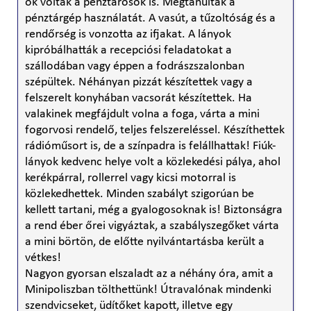
ők voltak a pénztárosok is. Megtanulták a
pénztárgép használatát. A vasút, a tűzoltóság és a
rendőrség is vonzotta az ifjakat. A lányok
kipróbálhatták a recepciósi feladatokat a
szállodában vagy éppen a fodrászszalonban
szépültek. Néhányan pizzát készítettek vagy a
felszerelt konyhában vacsorát készítettek. Ha
valakinek megfájdult volna a foga, várta a mini
fogorvosi rendelő, teljes felszereléssel. Készíthettek
rádióműsort is, de a színpadra is felállhattak! Fiúk-
lányok kedvenc helye volt a közlekedési pálya, ahol
kerékpárral, rollerrel vagy kicsi motorral is
közlekedhettek. Minden szabályt szigorúan be
kellett tartani, még a gyalogosoknak is! Biztonságra
a rend éber őrei vigyáztak, a szabályszegőket várta
a mini börtön, de előtte nyilvántartásba került a
vétkes!
Nagyon gyorsan elszaladt az a néhány óra, amit a
Minipoliszban tölthettünk! Útravalónak mindenki
szendvicseket, üdítőket kapott, illetve egy