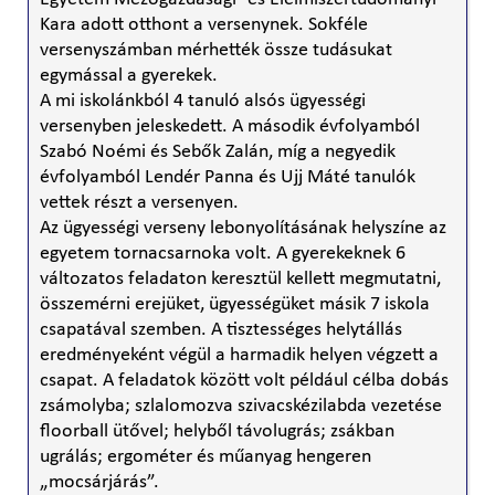
Kara adott otthont a versenynek. Sokféle
versenyszámban mérhették össze tudásukat
egymással a gyerekek.
A mi iskolánkból 4 tanuló alsós ügyességi
versenyben jeleskedett. A második évfolyamból
Szabó Noémi és Sebők Zalán, míg a negyedik
évfolyamból Lendér Panna és Ujj Máté tanulók
vettek részt a versenyen.
Az ügyességi verseny lebonyolításának helyszíne az
egyetem tornacsarnoka volt. A gyerekeknek 6
változatos feladaton keresztül kellett megmutatni,
összemérni erejüket, ügyességüket másik 7 iskola
csapatával szemben. A tisztességes helytállás
eredményeként végül a harmadik helyen végzett a
csapat. A feladatok között volt például célba dobás
zsámolyba; szlalomozva szivacskézilabda vezetése
floorball ütővel; helyből távolugrás; zsákban
ugrálás; ergométer és műanyag hengeren
„mocsárjárás”.