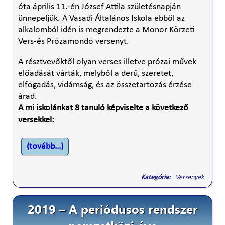
óta április 11.-én József Attila születésnapján
ünnepeljük. A Vasadi Általános Iskola ebből az
alkalomból idén is megrendezte a Monor Körzeti
Vers-és Prózamondó versenyt.
A résztvevőktől olyan verses illetve prózai művek
előadását várták, melyből a derű, szeretet,
elfogadás, vidámság, és az összetartozás érzése
árad.
A mi iskolánkat 8 tanuló képviselte a következő
versekkel:
(tovább…)
Kategória:
Versenyek
2019 – A periódusos rendszer