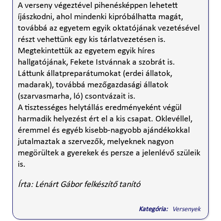
A verseny végeztével pihenésképpen lehetett
íjászkodni, ahol mindenki kipróbálhatta magát,
továbbá az egyetem egyik oktatójának vezetésével
részt vehettünk egy kis tárlatvezetésen is.
Megtekintettük az egyetem egyik híres
hallgatójának, Fekete Istvánnak a szobrát is.
Láttunk állatpreparátumokat (erdei állatok,
madarak), továbbá mezőgazdasági állatok
(szarvasmarha, ló) csontvázait is.
A tisztességes helytállás eredményeként végül
harmadik helyezést ért el a kis csapat. Oklevéllel,
éremmel és egyéb kisebb-nagyobb ajándékokkal
jutalmaztak a szervezők, melyeknek nagyon
megörültek a gyerekek és persze a jelenlévő szüleik
is.
Írta: Lénárt Gábor felkészítő tanító
Kategória:
Versenyek