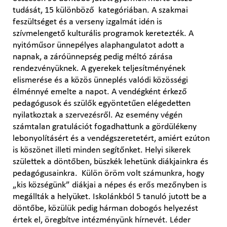
tudását, 15 különböző kategóriában. A szakmai
feszültséget és a verseny izgalmát idén is
szívmelengető kulturális programok keretezték. A
nyitóműsor ünnepélyes alaphangulatot adott a
napnak, a záróünnepség pedig méltó zárása
rendezvényüknek. A gyerekek teljesítményének
elismerése és a közös ünneplés valódi közösségi
élménnyé emelte a napot. A vendégként érkező
pedagógusok és szülők egyöntetűen elégedetten
nyilatkoztak a szervezésről. Az esemény végén
számtalan gratulációt fogadhattunk a gördülékeny
lebonyolításért és a vendégszeretetért, amiért ezúton
is köszönet illeti minden segítőnket. Helyi sikerek
születtek a döntőben, büszkék lehetünk diákjainkra és
pedagógusainkra. Külön öröm volt számunkra, hogy
„kis községünk” diákjai a népes és erős mezőnyben is
megállták a helyüket. Iskolánkból 5 tanuló jutott be a
döntőbe, közülük pedig hárman dobogós helyezést
értek el, öregbítve intézményünk hírnevét. Léder