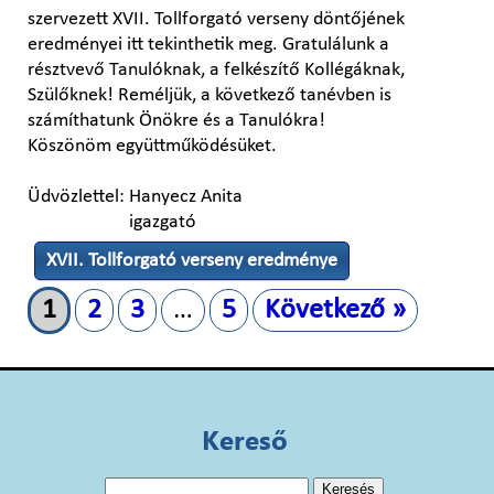
szervezett XVII. Tollforgató verseny döntőjének
eredményei itt tekinthetik meg. Gratulálunk a
résztvevő Tanulóknak, a felkészítő Kollégáknak,
Szülőknek! Reméljük, a következő tanévben is
számíthatunk Önökre és a Tanulókra!
Köszönöm együttműködésüket.
Üdvözlettel: Hanyecz Anita
igazgató
XVII. Tollforgató verseny eredménye
1
2
3
…
5
Következő »
Kereső
Keresés: