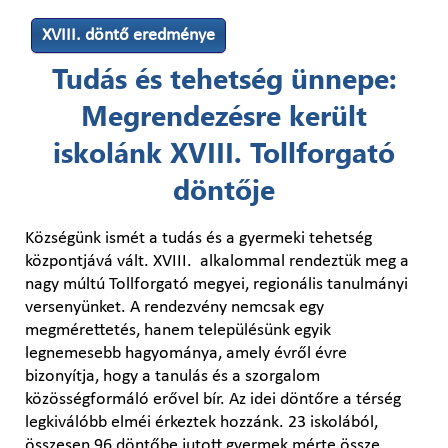
XVIII. döntő eredménye
Tudás és tehetség ünnepe:
Megrendezésre került
iskolánk XVIII. Tollforgató
döntője
Községünk ismét a tudás és a gyermeki tehetség
központjává vált. XVIII. alkalommal rendeztük meg a
nagy múltú Tollforgató megyei, regionális tanulmányi
versenyünket. A rendezvény nemcsak egy
megmérettetés, hanem településünk egyik
legnemesebb hagyománya, amely évről évre
bizonyítja, hogy a tanulás és a szorgalom
közösségformáló erővel bír. Az idei döntőre a térség
legkiválóbb elméi érkeztek hozzánk. 23 iskolából,
összesen 96 döntőbe jutott gyermek mérte össze