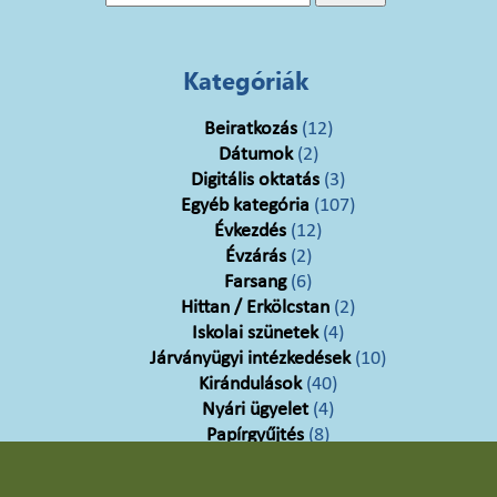
Kategóriák
Beiratkozás
(12)
Dátumok
(2)
Digitális oktatás
(3)
Egyéb kategória
(107)
Évkezdés
(12)
Évzárás
(2)
Farsang
(6)
Hittan / Erkölcstan
(2)
Iskolai szünetek
(4)
Járványügyi intézkedések
(10)
Kirándulások
(40)
Nyári ügyelet
(4)
Papírgyűjtés
(8)
Projekt hetek
(12)
Sport
(17)