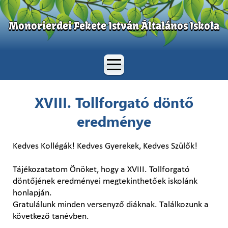
Monorierdei Fekete István Általános Iskola
XVIII. Tollforgató döntő
eredménye
Kedves Kollégák! Kedves Gyerekek, Kedves Szülők!
Tájékozatatom Önöket, hogy a XVIII. Tollforgató
döntőjének eredményei megtekinthetőek iskolánk
honlapján.
Gratulálunk minden versenyző diáknak. Találkozunk a
következő tanévben.