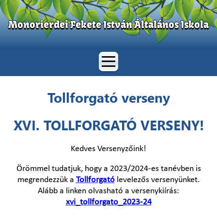
Monorierdei Fekete István Általános Iskola
Tollforgató verseny
XVI. TOLLFORGATÓ VERSENY!
Kedves Versenyzőink!
Örömmel tudatjuk, hogy a 2023/2024-es tanévben is
megrendezzük a
Tollforgató
levelezős versenyünket.
Alább a linken olvasható a versenykiírás:
xvi_tollforgato_2023-24