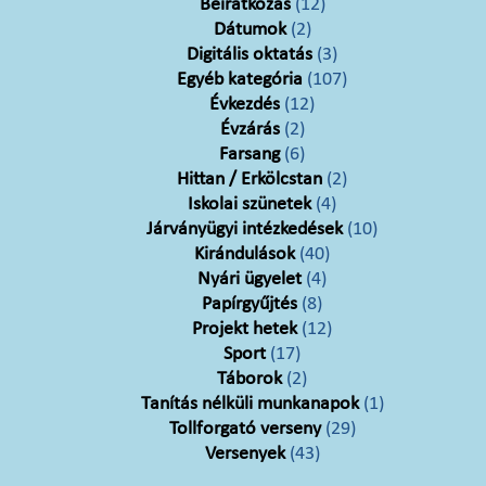
Beiratkozás
(12)
Dátumok
(2)
Digitális oktatás
(3)
Egyéb kategória
(107)
Évkezdés
(12)
Évzárás
(2)
Farsang
(6)
Hittan / Erkölcstan
(2)
Iskolai szünetek
(4)
Járványügyi intézkedések
(10)
Kirándulások
(40)
Nyári ügyelet
(4)
Papírgyűjtés
(8)
Projekt hetek
(12)
Sport
(17)
Táborok
(2)
Tanítás nélküli munkanapok
(1)
Tollforgató verseny
(29)
Versenyek
(43)