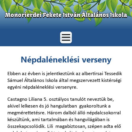
Monorierdei Fekete István Általános Iskola
Népdaléneklési verseny
Ebben az évben is jelentkeztünk az albertirsai Tessedik
Sámuel Általános Iskola által megszervezett kistérségi
egyéni népdaléneklési versenyre.
Castagno Liliana 5. osztályos tanulót neveztük be,
akivel lelkesen és jó hangulatban gyakoroltunk a
megmérettetésre. Három dalból álló népdalcsokorral
készültünk, ami tartalmában és hangvilágában is
összekapcsolódik. Lili magabiztosan, szépen adta elő