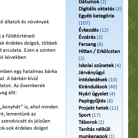
Dátumok
(2)
Digitális oktatás
(3)
Egyéb kategória
ő állatok és növények
(107)
Évkezdés
(12)
 a földtörténeti
Évzárás
(2)
tak érdekes dolgok, többek
Farsang
(6)
d arculata. Ezen a szinten
Hittan / Erkölcstan
áló kövekben
(2)
Iskolai szünetek
(4)
zemben egy hatalmas bárka
Járványügyi
al. A bárkán kívül
intézkedések
(10)
llatot. Az ősemberek
Kirándulások
(40)
eg állt:
Nyári ügyelet
(4)
Papírgyűjtés
(8)
y „konyhát” is, ahol minden
Projekt hetek
(12)
nt, lementünk az
Sport
(17)
szendvicsét és jóízűen
Táborok
(2)
ok-sok érdekes dolgot
Tanítás nélküli
munkanapok
(1)