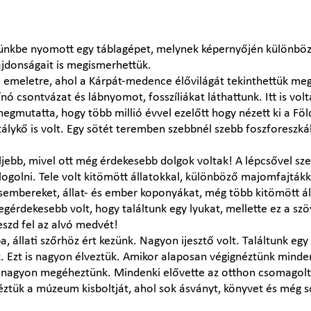
ezünkbe nyomott egy táblagépet, melynek képernyőjén különböz
ajdonságait is megismerhettük.
 emeletre, ahol a Kárpát-medence élővilágát tekinthettük meg
nó csontvázat és lábnyomot, fosszíliákat láthattunk. Itt is vol
egmutatta, hogy több millió évvel ezelőtt hogy nézett ki a Föl
tálykő is volt. Egy sötét teremben szebbnél szebb foszforeszk
ljebb, mivel ott még érdekesebb dolgok voltak! A lépcsővel s
logolni. Tele volt kitömött állatokkal, különböző majomfajtákk
sembereket, állat- és ember koponyákat, még több kitömött á
gérdekesebb volt, hogy találtunk egy lyukat, mellette ez a szöv
eszd fel az alvó medvét!
, állati szőrhöz ért kezünk. Nagyon ijesztő volt. Találtunk eg
 Ezt is nagyon élveztük. Amikor alaposan végignéztünk minde
nagyon megéheztünk. Mindenki elővette az otthon csomagolt 
ztük a múzeum kisboltját, ahol sok ásványt, könyvet és még s