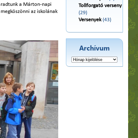
maradtunk a Márton-napi
Tollforgató verseny
) megköszönni az iskolának
(29)
Versenyek
(43)
Archívum
Archívum