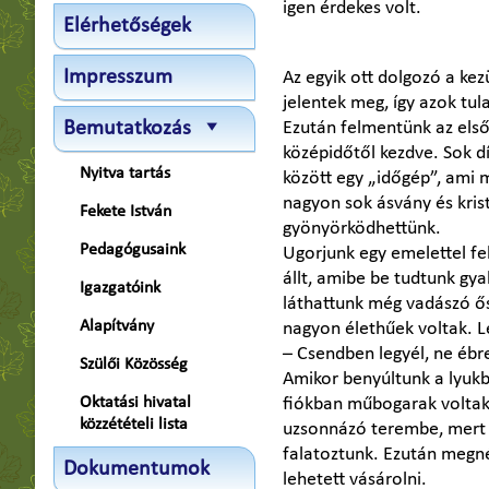
igen érdekes volt.
Elérhetőségek
Impresszum
Az egyik ott dolgozó a k
jelentek meg, így azok tul
Bemutatkozás
Ezután felmentünk az első
középidőtől kezdve. Sok dí
Nyitva tartás
között egy „időgép”, ami m
nagyon sok ásvány és kris
Fekete István
gyönyörködhettünk.
Pedagógusaink
Ugorjunk egy emelettel fe
állt, amibe be tudtunk gya
Igazgatóink
láthattunk még vadászó ő
Alapítvány
nagyon élethűek voltak. Le
– Csendben legyél, ne ébr
Szülői Közösség
Amikor benyúltunk a lyukba
Oktatási hivatal
fiókban műbogarak voltak.
közzétételi lista
uzsonnázó terembe, mert 
falatoztunk. Ezután megné
Dokumentumok
lehetett vásárolni.