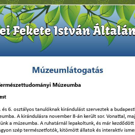
i Fekete István Általán
Múzeumlátogatás
 Természettudományi Múzeumba
est
. és 6. osztályos tanulóknak kirándulást szerveztek a budapes
mba. A kirándulásra november 8-án került sor. Vonattal, ma
ünk a múzeumba. A ruhatárnál lepakoltunk, és már kezdődött 
yon szép természetfotók, kitömött állatok és interaktív ismer