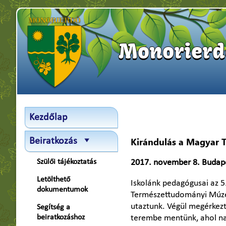
Monorierde
Kezdőlap
Kirándulás a Magyar
Beiratkozás
Szülői tájékoztatás
2017. november 8. Budap
Letölthető
Iskolánk pedagógusai az 5
dokumentumok
Természettudományi Múzeu
utaztunk. Végül megérkezt
Segítség a
beiratkozáshoz
terembe mentünk, ahol nag