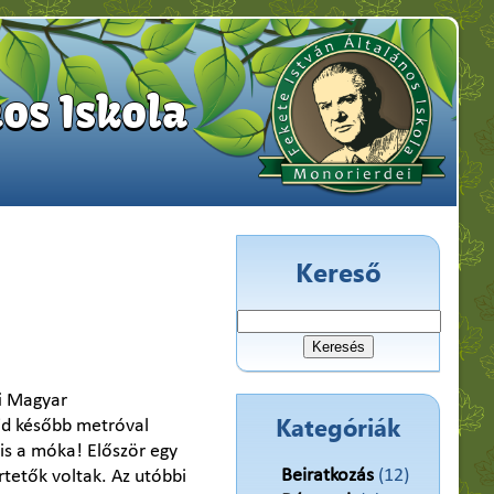
os Iskola
Kereső
Keresés:
ti Magyar
Kategóriák
jd később metróval
is a móka! Először egy
Beiratkozás
(12)
tetők voltak. Az utóbbi