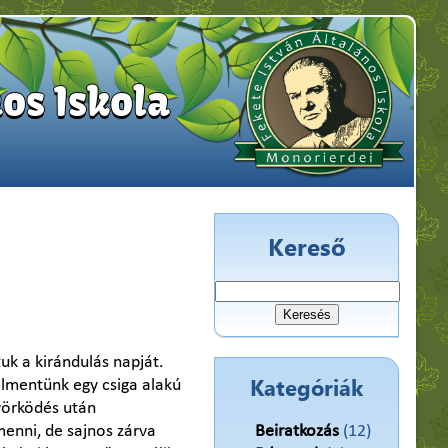
os Iskola
Kereső
Keresés:
uk a kirándulás napját.
Kategóriák
Felmentünk egy csiga alakú
nyörködés után
menni, de sajnos zárva
Beiratkozás
(12)