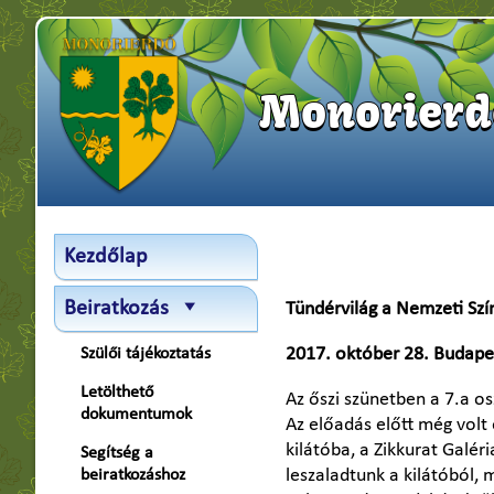
Monorierde
Kezdőlap
Beiratkozás
Tündérvilág a Nemzeti Szí
2017. október 28. Budape
Szülői tájékoztatás
Letölthető
Az őszi szünetben a 7.a os
dokumentumok
Az előadás előtt még volt 
kilátóba, a Zikkurat Galér
Segítség a
leszaladtunk a kilátóból, 
beiratkozáshoz