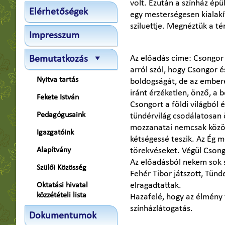
volt. Ezután a színház épül
Elérhetőségek
egy mesterségesen kialakít
sziluettje. Megnéztük a té
Impresszum
Az előadás címe: Csongor 
Bemutatkozás
arról szól, hogy Csongor
Nyitva tartás
boldogságát, de az embere
iránt érzéketlen, önző, a 
Fekete István
Csongort a földi világból
Pedagógusaink
tündérvilág csodálatosan ö
mozzanatai nemcsak közöns
Igazgatóink
kétségessé teszik. Az Ég 
Alapítvány
törekvéseket. Végül Csong
Az előadásból nekem sok sz
Szülői Közösség
Fehér Tibor játszott, Tünde
elragadtattak.
Oktatási hivatal
közzétételi lista
Hazafelé, hogy az élmény t
színházlátogatás.
Dokumentumok