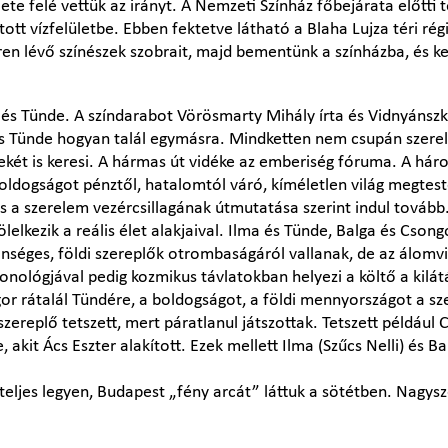
ete felé vettük az irányt. A Nemzeti Színház főbejárata előtti t
ott vízfelületbe. Ebben fektetve látható a Blaha Lujza téri ré
ren lévő színészek szobrait, majd bementünk a színházba, és ke
és Tünde. A színdarabot Vörösmarty Mihály írta és Vidnyánszky
 és Tünde hogyan talál egymásra. Mindketten nem csupán szere
két is keresi. A hármas út vidéke az emberiség fóruma. A há
boldogságot pénztől, hatalomtól váró, kíméletlen világ megteste
 és a szerelem vezércsillagának útmutatása szerint indul továb
lelkezik a reális élet alakjaival. Ilma és Tünde, Balga és Cso
éges, földi szereplők otrombaságáról vallanak, de az álomvilág
monológjával pedig kozmikus távlatokban helyezi a költő a kilá
or rátalál Tündére, a boldogságot, a földi mennyországot a sz
ereplő tetszett, mert páratlanul játszottak. Tetszett például 
, akit Ács Eszter alakított. Ezek mellett Ilma (Szűcs Nelli) és Ba
eljes legyen, Budapest „fény arcát” láttuk a sötétben. Nagysz