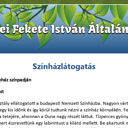
i Fekete István Általán
Színházlátogatás
nház színpadján
st
ztály ellátogatott a budapesti Nemzeti Színházba. Nagyon várt
egy kis időnk és így körül tudtunk nézni a színház környékén. 
ia tetejére, ahonnan a Duna nagy részét láttuk. Tízperces gyö
mert észrevettünk egy labirintust a kilátó mellett. Be akartunk 