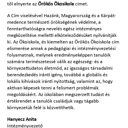
től elnyerte az
Örökös Ökosikola
címet.
A Cím viselésével Hazánk, Magyarország és a Kárpát-
medence természeti örökségének védelme, a
fenntarthatóságra nevelés egész intézményes
megközelítése melletti elköteleződésüket nyilvánítják
ki. Az Ökoiskola, és kiemelten az Örökös Ökoiskola cím
elismerése annak a pedagógiai és intézményvezetési
folyamatnak, melynek eredményeképpen tanulóik
számára természetessé válik az egészség- és a
környezettudatos életmód, az igazságos társadalmi
berendezkedés iránti igény, továbbá a globális és
lokális kihívások iránti nyitottság, valamint az, hogy
aktívan képesek tenni a felismert problémák
megoldásáért. Az iskolában megszerzett tudást és
értékrendet a tanulók családjuk vagy tágabb
környezetük felé is közvetíthetik.
Hanyecz Anita
Intézményvezető