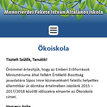
Monorierdei Fekete István Általános Iskola
Ökoiskola
Tisztelt Szülők, Tanulók!
Örömmel értesítjük, hogy az Emberi Erőforrások
Minisztériuma által felkért Értékelő Bizottság
javaslatára Sípos Imre köznevelésért felelős helyettes
államtitkár úr döntése értelmében iskolánk 2015 –
2017/2018 közötti időszakra elnyerte az Ökoiskola
címet.
Hanyecz Anita