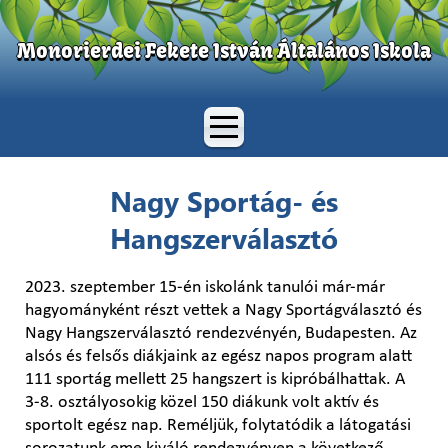
Monorierdei Fekete István Általános Iskola
Nagy Sportág- és
Hangszerválasztó
2023. szeptember 15-én iskolánk tanulói már-már
hagyományként részt vettek a Nagy Sportágválasztó és
Nagy Hangszerválasztó rendezvényén, Budapesten. Az
alsós és felsős diákjaink az egész napos program alatt
111 sportág mellett 25 hangszert is kipróbálhattak. A
3-8. osztályosokig közel 150 diákunk volt aktív és
sportolt egész nap. Reméljük, folytatódik a látogatási