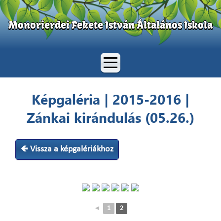
Monorierdei Fekete István Általános Iskola
Képgaléria | 2015-2016 |
Zánkai kirándulás (05.26.)
🡸 Vissza a képgalériákhoz
◄
1
2