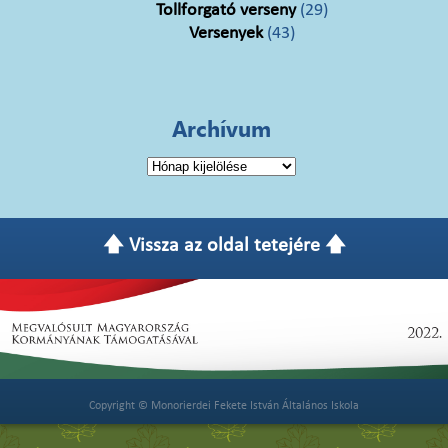
Tollforgató verseny
(29)
Versenyek
(43)
Archívum
Archívum
🡅 Vissza az oldal tetejére 🡅
Copyright © Monorierdei Fekete István Általános Iskola