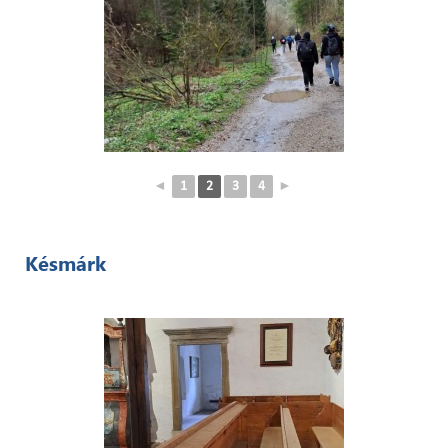
◄
1
2
3
4
►
Késmárk