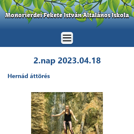
Monorierdei Fekete István Általános Iskola
2.nap 2023.04.18
Hernád áttörés