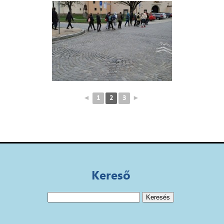
◄
1
2
3
►
Kereső
Keresés: