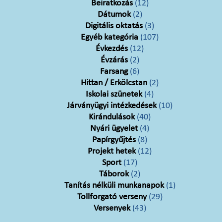
Beiratkozás
(12)
Dátumok
(2)
Digitális oktatás
(3)
Egyéb kategória
(107)
Évkezdés
(12)
Évzárás
(2)
Farsang
(6)
Hittan / Erkölcstan
(2)
Iskolai szünetek
(4)
Járványügyi intézkedések
(10)
Kirándulások
(40)
Nyári ügyelet
(4)
Papírgyűjtés
(8)
Projekt hetek
(12)
Sport
(17)
Táborok
(2)
Tanítás nélküli munkanapok
(1)
Tollforgató verseny
(29)
Versenyek
(43)