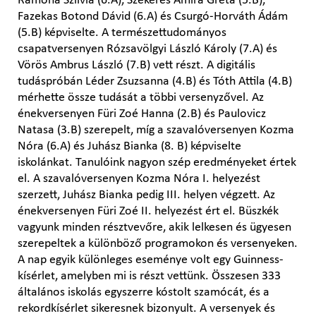
Ramóna Szilvia (6.A), Szekeres Amira Gréta (5.B),
Fazekas Botond Dávid (6.A) és Csurgó-Horváth Ádám
(5.B) képviselte. A természettudományos
csapatversenyen Rózsavölgyi László Károly (7.A) és
Vörös Ambrus László (7.B) vett részt. A digitális
tudáspróbán Léder Zsuzsanna (4.B) és Tóth Attila (4.B)
mérhette össze tudását a többi versenyzővel. Az
énekversenyen Füri Zoé Hanna (2.B) és Paulovicz
Natasa (3.B) szerepelt, míg a szavalóversenyen Kozma
Nóra (6.A) és Juhász Bianka (8. B) képviselte
iskolánkat. Tanulóink nagyon szép eredményeket értek
el. A szavalóversenyen Kozma Nóra I. helyezést
szerzett, Juhász Bianka pedig III. helyen végzett. Az
énekversenyen Füri Zoé II. helyezést ért el. Büszkék
vagyunk minden résztvevőre, akik lelkesen és ügyesen
szerepeltek a különböző programokon és versenyeken.
A nap egyik különleges eseménye volt egy Guinness-
kísérlet, amelyben mi is részt vettünk. Összesen 333
általános iskolás egyszerre kóstolt szamócát, és a
rekordkísérlet sikeresnek bizonyult. A versenyek és