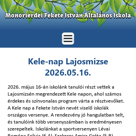
Monorierdei Fekete István Általános Iskola
Kele-nap Lajosmizse
2026.05.16.
2026. május 16-án iskolánk tanulói részt vettek a
Lajosmizsén megrendezett Kele napon, ahol számos
érdekes és színvonalas program várta a résztvevőket.
A Kele nap a Fekete István nevét viselő iskolák
országos versenye. A rendezvény jó hangulatban telt,
és tanulóink több versenyszámban is eredményesen
szerepeltek. Iskolánkat a sportversenyen Lévai