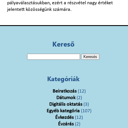
pályaválasztásukban, ezért a részvétel nagy értéket
jelentett közösségünk számára.
Kereső
Keresés:
Kategóriák
Beiratkozás
(12)
Dátumok
(2)
Digitális oktatás
(3)
Egyéb kategória
(107)
Évkezdés
(12)
Évzárás
(2)