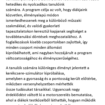
hetedikes és nyolcadikos tanulóink
számára. A program célja az volt, hogy diákjaink
közvetlen, élményalapú módon
ismerkedhessenek meg a különböző műszaki
szakmákkal, és valódi gyakorlati
tapasztalatokon keresztül kapjanak segítséget a
továbbtanulási döntések meghozatalához. A
foglalkozások kisebb csoportokban zajlottak, így
minden csoport minden állomást
kipróbálhatott, ami nagyban hozzájárult a program
változatosságához és élményszerűségéhez.
A tanulók számára különleges élményt jelentett a
kerékcsere-szimulátor kipróbálása,
amelyben a gyorsaság és a pontosság került előtérbe,
miközben versenyhelyzetben mérhették
össze tudásukat társaikkal. Ugyancsak nagy
érdeklődést váltott ki a motorszerelés bemutatása,
ahol a diákok testközelből láthatták, hogyan működik