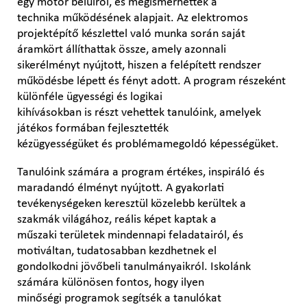
egy motor belülről, és megismerhették a
technika működésének alapjait. Az elektromos
projektépítő készlettel való munka során saját
áramkört állíthattak össze, amely azonnali
sikerélményt nyújtott, hiszen a felépített rendszer
működésbe lépett és fényt adott. A program részeként
különféle ügyességi és logikai
kihívásokban is részt vehettek tanulóink, amelyek
játékos formában fejlesztették
kézügyességüket és problémamegoldó képességüket.
Tanulóink számára a program értékes, inspiráló és
maradandó élményt nyújtott. A gyakorlati
tevékenységeken keresztül közelebb kerültek a
szakmák világához, reális képet kaptak a
műszaki területek mindennapi feladatairól, és
motiváltan, tudatosabban kezdhetnek el
gondolkodni jövőbeli tanulmányaikról. Iskolánk
számára különösen fontos, hogy ilyen
minőségi programok segítsék a tanulókat