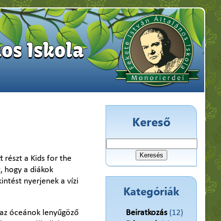
os Iskola
Kereső
Keresés:
 részt a Kids for the
, hogy a diákok
ntést nyerjenek a vízi
Kategóriák
k az óceánok lenyűgöző
Beiratkozás
(12)