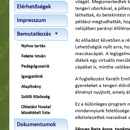
világát. Megismerkedtek kü
Elérhetőségek
tengeri uborkával, a pill
láthattak, és betekintést 
Impresszum
például megtudhatták, hog
valójában parányi élőlény
Bemutatkozás
Az előadást követően a ré
Nyitva tartás
Lehetőségük nyílt arra, h
macskacápát. A legizgalm
Fekete István
diákok egy virtuális merülé
Pedagógusaink
cápákat is, mintha valóba
Igazgatóink
A foglalkozást Karáth Emil
gyerekeket a tengeri élőv
Alapítvány
élményt nyújtott, amely 
Szülői Közösség
Ez a különleges program n
Oktatási hivatal
mindannyiunk felelőssége 
közzétételi lista
elkötelezettek maradnak a 
Dokumentumok
Fényes Bata Anna, tanárn