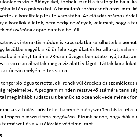
lönleges vízi élőlényekkel, többek között a tisztogató halakkal
angóhallal és a polipokkal. A bemutató során csodálatos korall
nyertek a koralltelepítés folyamatába. Az előadás számos érdek
y a korallok állatok, nem pedig növények, valamint, hogy a t
ek mészvázának apró darabjaiból áll.
sztvevők interaktív módon is kapcsolatba kerülhettek a bemuta
ogy kezükbe vegyék a különféle kagylókat és korallokat, vala
asabb élményt talán a VR-szemüveges bemutató nyújtotta, am
s során csodálhatták meg a víz alatti világot. Láttak korallokat
n az óceán mélyén lettek volna.
 tengerbiológus tartotta, aki rendkívül érdekes és szemlélete
ilág rejtelmeibe. A program minden résztvevő számára tanuls
által még inkább tudatosult bennük az óceánok védelmének fo
emcsak a tudást bővítette, hanem élményszerűen hívta fel a f
a tengeri ökoszisztéma megóvása. Bízunk benne, hogy diákjain
természet és a vízi élővilág védelme iránt.
ő