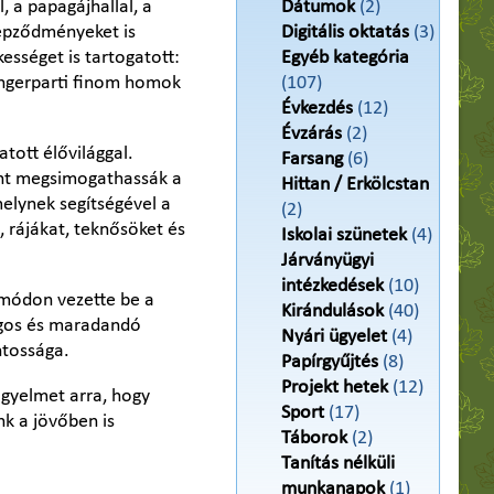
, a papagájhallal, a
Dátumok
(2)
képződményeket is
Digitális oktatás
(3)
ességet is tartogatott:
Egyéb kategória
engerparti finom homok
(107)
Évkezdés
(12)
Évzárás
(2)
tott élővilággal.
Farsang
(6)
mint megsimogathassák a
Hittan / Erkölcstan
elynek segítségével a
(2)
, rájákat, teknősöket és
Iskolai szünetek
(4)
Járványügyi
intézkedések
(10)
s módon vezette be a
Kirándulások
(40)
ágos és maradandó
Nyári ügyelet
(4)
ntossága.
Papírgyűjtés
(8)
Projekt hetek
(12)
igyelmet arra, hogy
Sport
(17)
k a jövőben is
Táborok
(2)
Tanítás nélküli
munkanapok
(1)