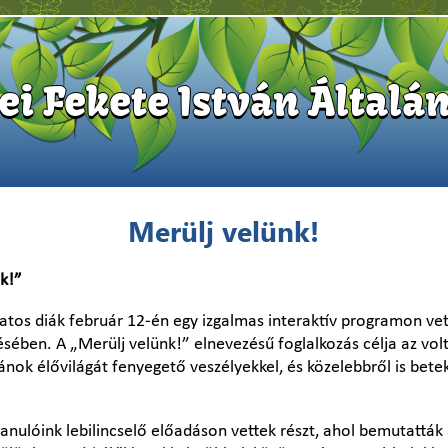
i Fekete István Általán
Merülj velünk!
k!”
atos diák február 12-én egy izgalmas interaktív programon vett
sében. A „Merülj velünk!” elnevezésű foglalkozás célja az volt
ok élővilágát fenyegető veszélyekkel, és közelebbről is beteki
anulóink lebilincselő előadáson vettek részt, ahol bemutattá