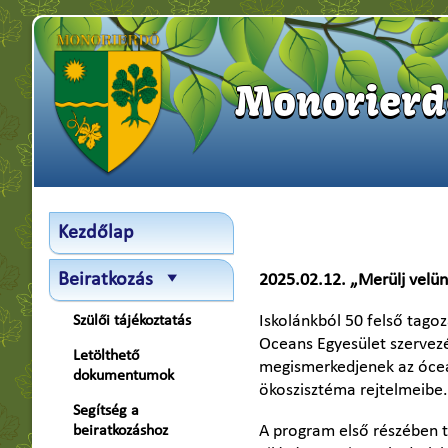
Monorierde
Kezdőlap
Beiratkozás
2025.02.12. „Merülj velün
Iskolánkból 50 felső tagoz
Szülői tájékoztatás
Oceans Egyesület szervezé
Letölthető
megismerkedjenek az óceán
dokumentumok
ökoszisztéma rejtelmeibe.
Segítség a
A program első részében t
beiratkozáshoz