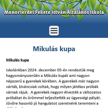
Monorierdei Fekete István Általános Iskola
Mikulás kupa
Mikulás kupa
Iskolánkban 2024. december 05-én rendeztük meg
hagyományszerűén a Mikulás kupát ami nagyon
népszerű a gyerekek körében. A gyerekek már nagyon
várták, kíváncsiak voltak, hogy milyen játékos próbák
várnak rájuk. A gyerekek nagyon élvezték a változatos
próbákat és örömmel teljesítették az ügyességi pályát.
Jövőre hasonló jó hangulatot szeretnénk teremteni a