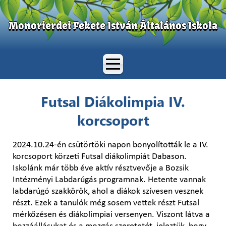
Monorierdei Fekete István Általános Iskola
Futsal Diákolimpia IV.
korcsoport
2024.10.24-én csütörtöki napon bonyolították le a IV.
korcsoport körzeti Futsal diákolimpiát Dabason.
Iskolánk már több éve aktív résztvevője a Bozsik
Intézményi Labdarúgás programnak. Hetente vannak
labdarúgó szakkörök, ahol a diákok szívesen vesznek
részt. Ezek a tanulók még sosem vettek részt Futsal
mérkőzésen és diákolimpiai versenyen. Viszont látva a