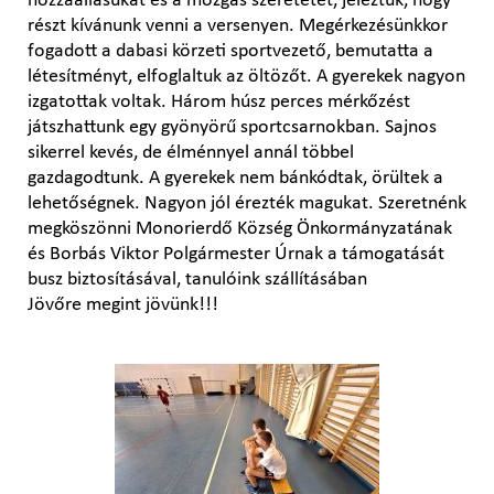
hozzáállásukat és a mozgás szeretetét, jeleztük, hogy
részt kívánunk venni a versenyen. Megérkezésünkkor
fogadott a dabasi körzeti sportvezető, bemutatta a
létesítményt, elfoglaltuk az öltözőt. A gyerekek nagyon
izgatottak voltak. Három húsz perces mérkőzést
játszhattunk egy gyönyörű sportcsarnokban. Sajnos
sikerrel kevés, de élménnyel annál többel
gazdagodtunk. A gyerekek nem bánkódtak, örültek a
lehetőségnek. Nagyon jól érezték magukat. Szeretnénk
megköszönni Monorierdő Község Önkormányzatának
és Borbás Viktor Polgármester Úrnak a támogatását
busz biztosításával, tanulóink szállításában
Jövőre megint jövünk!!!