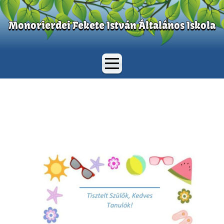
Monorierdei Fekete István Általános Iskola