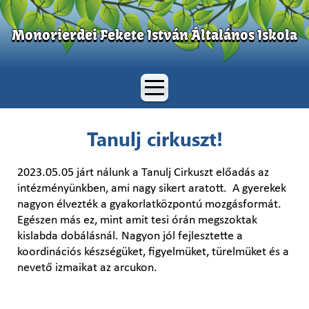
Monorierdei Fekete István Általános Iskola
Tanulj cirkuszt!
2023.05.05 járt nálunk a Tanulj Cirkuszt előadás az
intézményünkben, ami nagy sikert aratott. A gyerekek
nagyon élvezték a gyakorlatközpontú mozgásformát.
Egészen más ez, mint amit tesi órán megszoktak
kislabda dobálásnál. Nagyon jól fejlesztette a
koordinációs készségüket, figyelmüket, türelmüket és a
nevető izmaikat az arcukon.