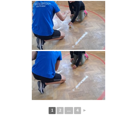
1
2
...
4
►