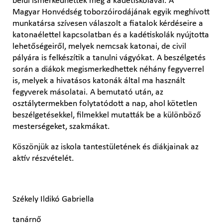
belül ismerkedhettek meg a kadétiskolával. A
Magyar Honvédség toborzóirodájának egyik meghívott
munkatársa szívesen válaszolt a fiatalok kérdéseire a
katonaélettel kapcsolatban és a kadétiskolák nyújtotta
lehetőségeiről, melyek nemcsak katonai, de civil
pályára is felkészítik a tanulni vágyókat. A beszélgetés
során a diákok megismerkedhettek néhány fegyverrel
is, melyek a hivatásos katonák által ma használt
fegyverek másolatai. A bemutató után, az
osztálytermekben folytatódott a nap, ahol kötetlen
beszélgetésekkel, filmekkel mutatták be a különböző
mesterségeket, szakmákat.
Köszönjük az iskola tantestületének és diákjainak az
aktív részvételét.
Székely Ildikó Gabriella
tanárnő