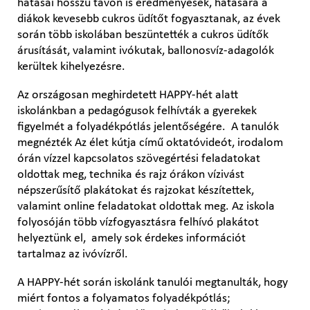
hatásai hosszú távon is eredményesek, hatására a
diákok kevesebb cukros üdítőt fogyasztanak, az évek
során több iskolában beszüntették a cukros üdítők
árusítását, valamint ivókutak, ballonosvíz-adagolók
kerültek kihelyezésre.
Az országosan meghirdetett HAPPY-hét alatt
iskolánkban a pedagógusok felhívták a gyerekek
figyelmét a folyadékpótlás jelentőségére. A tanulók
megnézték Az élet kútja című oktatóvideót, irodalom
órán vízzel kapcsolatos szövegértési feladatokat
oldottak meg, technika és rajz órákon vízivást
népszerűsítő plakátokat és rajzokat készítettek,
valamint online feladatokat oldottak meg. Az iskola
folyosóján több vízfogyasztásra felhívó plakátot
helyeztünk el, amely sok érdekes információt
tartalmaz az ivóvízről.
A HAPPY-hét során iskolánk tanulói megtanulták, hogy
miért fontos a folyamatos folyadékpótlás;