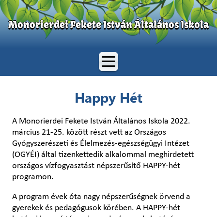
Monorierdei Fekete István Általános Iskola
Happy Hét
A Monorierdei Fekete István Általános Iskola 2022.
március 21-25. között részt vett az Országos
Gyógyszerészeti és Élelmezés-egészségügyi Intézet
(OGYÉI) által tizenkettedik alkalommal meghirdetett
országos vízfogyasztást népszerűsítő HAPPY-hét
programon.
A program évek óta nagy népszerűségnek örvend a
gyerekek és pedagógusok körében. A HAPPY-hét