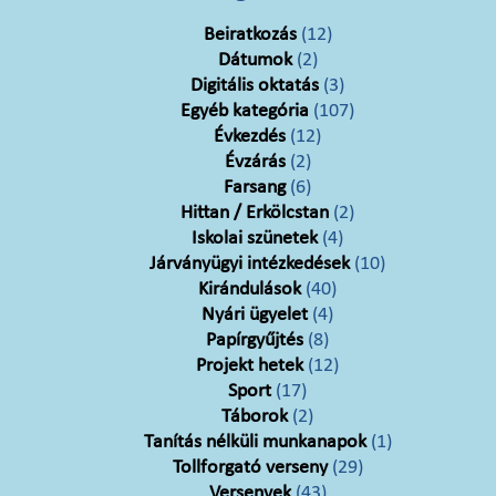
Beiratkozás
(12)
Dátumok
(2)
Digitális oktatás
(3)
Egyéb kategória
(107)
Évkezdés
(12)
Évzárás
(2)
Farsang
(6)
Hittan / Erkölcstan
(2)
Iskolai szünetek
(4)
Járványügyi intézkedések
(10)
Kirándulások
(40)
Nyári ügyelet
(4)
Papírgyűjtés
(8)
Projekt hetek
(12)
Sport
(17)
Táborok
(2)
Tanítás nélküli munkanapok
(1)
Tollforgató verseny
(29)
Versenyek
(43)