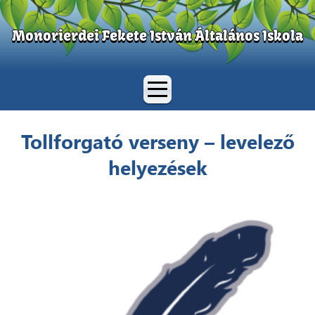
Monorierdei Fekete István Általános Iskola
Tollforgató verseny – levelező
helyezések