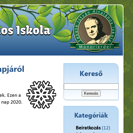
os Iskola
apjáról
Kereső
Keresés:
ek. Ezen a
i nap 2020.
Kategóriák
Beiratkozás
(12)