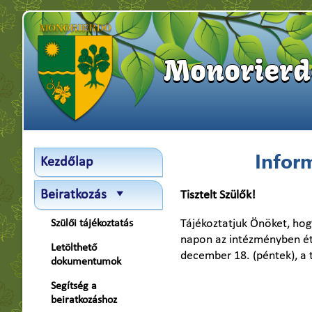
Monorierde
Inform
Kezdőlap
Beiratkozás
Tisztelt Szülők!
Tájékoztatjuk Önöket, hog
Szülői tájékoztatás
napon az intézményben étke
Letölthető
december 18. (péntek), a té
dokumentumok
Segítség a
beiratkozáshoz