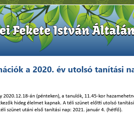
i Fekete István Általán
ációk a 2020. év utolsó tanítási n
y 2020.12.18-án (pénteken), a tanulók, 11.45-kor hazamehetn
zők hideg élelmet kapnak. A téli szünet előtti utolsó tanítás
li szünet utáni első tanítási nap: 2021. január 4. (hétfő).