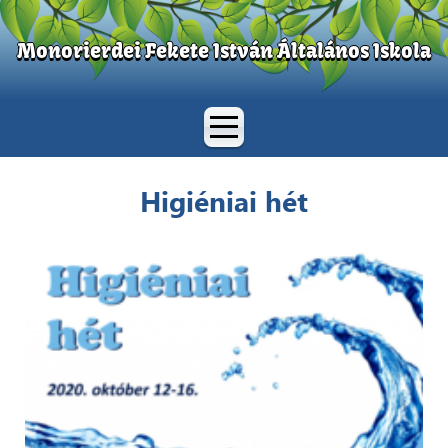
Monorierdei Fekete István Általános Iskola
Higiéniai hét