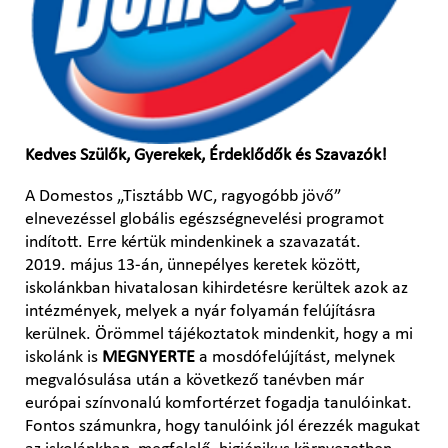
Kedves Szülők, Gyerekek, Érdeklődők és Szavazók!
A Domestos „Tisztább WC, ragyogóbb jövő”
elnevezéssel globális egészségnevelési programot
indított. Erre kértük mindenkinek a szavazatát.
2019. május 13-án, ünnepélyes keretek között,
iskolánkban hivatalosan kihirdetésre kerültek azok az
intézmények, melyek a nyár folyamán felújításra
kerülnek. Örömmel tájékoztatok mindenkit, hogy a mi
iskolánk is
MEGNYERTE
a mosdófelújítást, melynek
megvalósulása után a következő tanévben már
európai színvonalú komfortérzet fogadja tanulóinkat.
Fontos számunkra, hogy tanulóink jól érezzék magukat