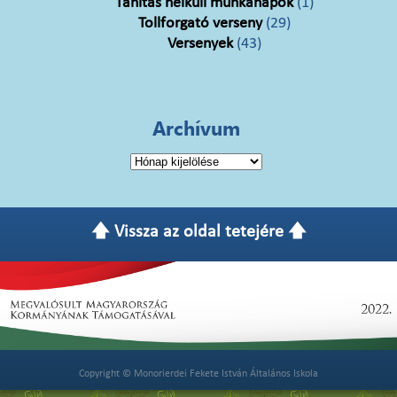
Tanítás nélküli munkanapok
(1)
Tollforgató verseny
(29)
Versenyek
(43)
Archívum
Archívum
🡅 Vissza az oldal tetejére 🡅
Copyright © Monorierdei Fekete István Általános Iskola