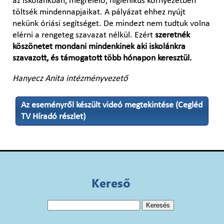
az iskolánkban, megfelelő, higiénikus környezetben
töltsék mindennapjaikat. A pályázat ehhez nyújt
nekünk óriási segítséget. De mindezt nem tudtuk volna
elérni a rengeteg szavazat nélkül. Ezért
szeretnék
köszönetet mondani mindenkinek aki iskolánkra
szavazott, és támogatott több hónapon keresztül.
Hanyecz Anita intézményvezető
Az eseményről készült videó megtekintése (Cegléd
TV Híradó részlet)
Kereső
Keresés: