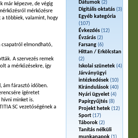
Dátumok
(2)
ak már képezve, de végig
Digitális oktatás
(3)
, mérkőzésről mérkőzésre
Egyéb kategória
 a többiek, valamint, hogy
(107)
Évkezdés
(12)
Évzárás
(2)
en csapatról elmondható,
Farsang
(6)
Hittan / Erkölcstan
ották. A szervezés remek
(2)
olt a mérkőzésekre, így
Iskolai szünetek
(4)
Járványügyi
intézkedések
(10)
d, ám fárasztó időben.
Kirándulások
(40)
erencsére ígéretet
Nyári ügyelet
(4)
hívni minket is.
Papírgyűjtés
(8)
STITIA SC vezetőségének a
Projekt hetek
(12)
Sport
(17)
Táborok
(2)
Tanítás nélküli
munkanapok
(1)