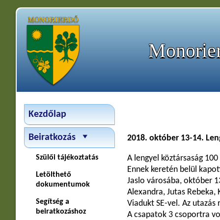
Monorier
Kezdőlap
Beiratkozás
2018. október 13-14. Len
Szülői tájékoztatás
A lengyel köztársaság 100
Ennek keretén belül kapot
Letölthető
Jaslo városába, október 13
dokumentumok
Alexandra, Jutas Rebeka, K
Segítség a
Viadukt SE-vel. Az utazás 
beiratkozáshoz
A csapatok 3 csoportra vol