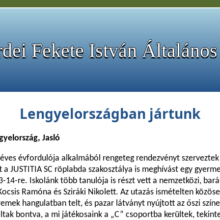
dei Fekete István Általános
Lengyelországban jártunk
gyelország, Jasló
 éves évfordulója alkalmából rengeteg rendezvényt szerveztek
t a JUSTITIA SC röplabda szakosztálya is meghívást egy gyerme
-14-re. Iskolánk több tanulója is részt vett a nemzetközi, bar
ocsis Ramóna és Sziráki Nikolett. Az utazás ismételten közöse
remek hangulatban telt, és pazar látványt nyújtott az őszi szín
tak bontva, a mi játékosaink a „C” csoportba kerültek, tekinte