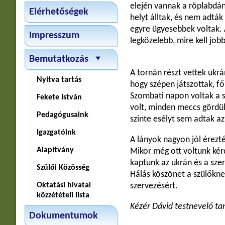
elején vannak a röplabdána
Elérhetőségek
helyt álltak, és nem adtá
egyre ügyesebbek voltak. 
Impresszum
legközelebb, mire kell job
Bemutatkozás
A tornán részt vettek ukr
Nyitva tartás
hogy szépen játszottak, fő
Szombati napon voltak a s
Fekete István
volt, minden meccs gördülé
Pedagógusaink
szinte esélyt sem adtak az
Igazgatóink
A lányok nagyon jól érezt
Alapítvány
Mikor még ott voltunk kér
kaptunk az ukrán és a szer
Szülői Közösség
Hálás köszönet a szülőkne
Oktatási hivatal
szervezésért.
közzétételi lista
Kézér Dávid testnevelő ta
Dokumentumok