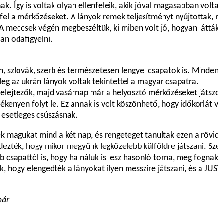
k. Így is voltak olyan ellenfeleik, akik jóval magasabban volt
k fel a mérkőzéseket. A lányok remek teljesítményt nyújtottak
A meccsek végén megbeszéltük, ki miben volt jó, hogyan látták
ban odafigyelni.
án, szlovák, szerb és természetesen lengyel csapatok is. Mind
leg az ukrán lányok voltak tekintettel a magyar csapatra.
elejtezők, majd vasárnap már a helyosztó mérkőzéseket játsz
kenyen folyt le. Ez annak is volt köszönhető, hogy időkorlát v
 esetleges csúszásnak.
ék magukat mind a két nap, és rengeteget tanultak ezen a rövi
dezték, hogy mikor megyünk legközelebb külföldre játszani. Sz
b csapattól is, hogy ha náluk is lesz hasonló torna, meg fognak 
k, hogy elengedték a lányokat ilyen messzire játszani, és a JU
nár