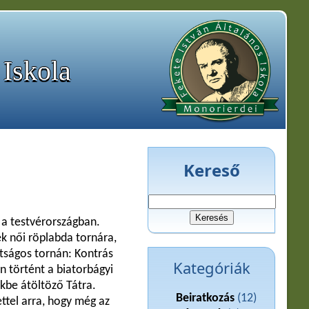
 Iskola
Kereső
Keresés:
 a testvérországban.
k női röplabda tornára,
átságos tornán: Kontrás
Kategóriák
n történt a biatorbágyi
ekbe átöltöző Tátra.
Beiratkozás
(12)
ttel arra, hogy még az