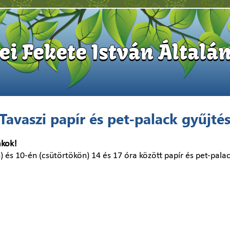
i Fekete István Általán
Tavaszi papír és pet-palack gyűjté
ákok!
 és 10-én (csütörtökön) 14 és 17 óra között papír és pet-palac