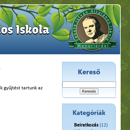
os Iskola
s
Kereső
Keresés:
k gyűjtést tartunk az
Kategóriák
Beiratkozás
(12)