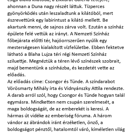
ahonnan a Duna nagy részét láttuk. Tízperces
gyönyörködés után leszaladtunk a kilátóból, mert
észrevettünk egy labirintust a kilátó mellett. Be
akartunk menni, de sajnos zárva volt. Ezután a színház
épülete felé vettük az irányt. A Nemzeti Színház
főbejárata előtti tér, hajóorrszerűen nyúlik egy
mesterségesen kialakított vízfelületbe. Ebben fektetve
látható a Blaha Lujza téri régi Nemzeti Színház
sziluettje. Megnéztük a téren lévő színészek szobrait,
majd bementünk a színházba, és kezdetét vette az
előadás.
Az előadás címe: Csongor és Tünde. A színdarabot
Vörösmarty Mihály írta és Vidnyánszky Attila rendezte.
A darab arról szól, hogy Csongor és Tünde hogyan talál
egymásra. Mindketten nem csupán szerelmesét, a
maga boldogságát, de az emberekét is keresi. A
hármas út vidéke az emberiség fóruma. A három
vándor az ábrándok iránt érzéketlen, önző, a
boldogságot pénztől, hatalomtól váró, kíméletlen világ