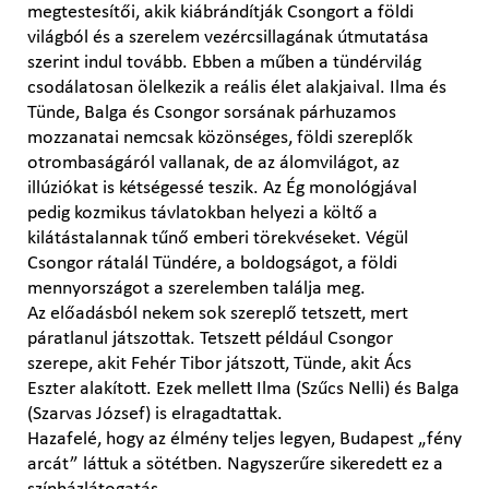
megtestesítői, akik kiábrándítják Csongort a földi
világból és a szerelem vezércsillagának útmutatása
szerint indul tovább. Ebben a műben a tündérvilág
csodálatosan ölelkezik a reális élet alakjaival. Ilma és
Tünde, Balga és Csongor sorsának párhuzamos
mozzanatai nemcsak közönséges, földi szereplők
otrombaságáról vallanak, de az álomvilágot, az
illúziókat is kétségessé teszik. Az Ég monológjával
pedig kozmikus távlatokban helyezi a költő a
kilátástalannak tűnő emberi törekvéseket. Végül
Csongor rátalál Tündére, a boldogságot, a földi
mennyországot a szerelemben találja meg.
Az előadásból nekem sok szereplő tetszett, mert
páratlanul játszottak. Tetszett például Csongor
szerepe, akit Fehér Tibor játszott, Tünde, akit Ács
Eszter alakított. Ezek mellett Ilma (Szűcs Nelli) és Balga
(Szarvas József) is elragadtattak.
Hazafelé, hogy az élmény teljes legyen, Budapest „fény
arcát” láttuk a sötétben. Nagyszerűre sikeredett ez a