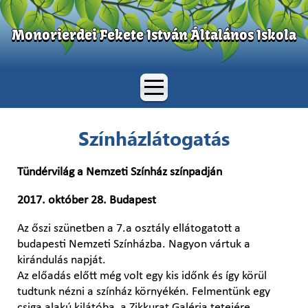
Monorierdei Fekete István Általános Iskola
Színházlátogatás
Tündérvilág a Nemzeti Színház színpadján
2017. október 28. Budapest
Az őszi szünetben a 7.a osztály ellátogatott a
budapesti Nemzeti Színházba. Nagyon vártuk a
kirándulás napját.
Az előadás előtt még volt egy kis időnk és így körül
tudtunk nézni a színház környékén. Felmentünk egy
csiga alakú kilátóba, a Zikkurat Galéria tetejére,