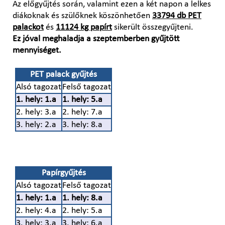
Az előgyűjtés során, valamint ezen a két napon a lelkes
diákoknak és szülőknek köszönhetően
33794 db PET
palackot
és
11124 kg papírt
sikerült összegyűjteni.
Ez jóval meghaladja a szeptemberben gyűjtött
mennyiséget.
PET palack gyűjtés
Alsó tagozat
Felső tagozat
1. hely: 1.a
1. hely: 5.a
2. hely: 3.a
2. hely: 7.a
3. hely: 2.a
3. hely: 8.a
Papírgyűjtés
Alsó tagozat
Felső tagozat
1. hely: 1.a
1. hely: 8.a
2. hely: 4.a
2. hely: 5.a
3. hely: 3.a
3. hely: 6.a