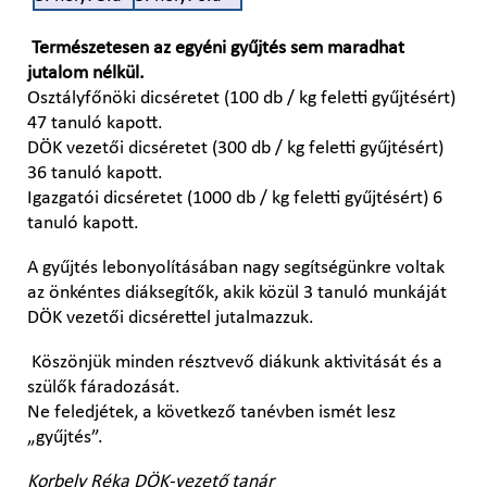
Természetesen az egyéni gyűjtés sem maradhat
jutalom nélkül.
Osztályfőnöki dicséretet (100 db / kg feletti gyűjtésért)
47 tanuló kapott.
DÖK vezetői dicséretet (300 db / kg feletti gyűjtésért)
36 tanuló kapott.
Igazgatói dicséretet (1000 db / kg feletti gyűjtésért) 6
tanuló kapott.
A gyűjtés lebonyolításában nagy segítségünkre voltak
az önkéntes diáksegítők, akik közül 3 tanuló munkáját
DÖK vezetői dicsérettel jutalmazzuk.
Köszönjük minden résztvevő diákunk aktivitását és a
szülők fáradozását.
Ne feledjétek, a következő tanévben ismét lesz
„gyűjtés”.
Korbely Réka DÖK-vezető tanár