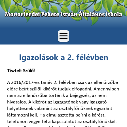
Monorierdei Fekete István Általános Iskola
Igazolások a 2. félévben
Tisztelt Szülő!
A 2016/2017-es tanév 2. félévben csak az ellenőrzőbe
előre beírt szülői kikérőt tudjuk elfogadni. Amennyiben
nem az ellenőrzőbe történik a bejegyzés, az nem
hivatalos. A kikérőt az igazgatónak vagy igazgató
helyettesnek valamint az osztályfőnöknek egyaránt
láttamozni kell. Ha elmulasztotta beírni a kérést,
telefonon vegye fel a kapcsolatot az osztályfőnökkel.